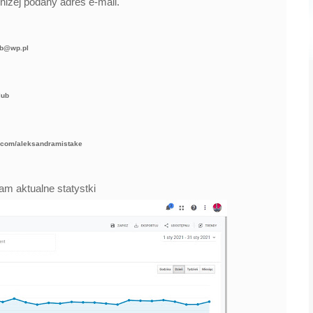
iżej podany adres e-mail.
b@wp.pl
lub
.com/aleksandramistake
am aktualne
statystki