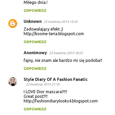
Miłego dnia.!
ODPOWIEDZ
Unknown
23 kwietnia 2014 13:24
Zadowalający efekt ;)
http://kosme-teria.blogspot.com
ODPOWIEDZ
Anonimowy
23 kwietnia 2014 18:23
fajny, nie znam ale bardzo mi się podoba!!
ODPOWIEDZ
Style Diary Of A Fashion Fanatic
23 kwietnia 2014 21:18
I LOVE Dior mascara!!!!!
Great post!!!!
http://fashiondiarylooks4.blogspot.com
ODPOWIEDZ