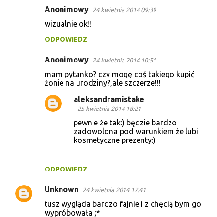
Anonimowy
24 kwietnia 2014 09:39
wizualnie ok!!
ODPOWIEDZ
Anonimowy
24 kwietnia 2014 10:51
mam pytanko? czy mogę coś takiego kupić
żonie na urodziny?,ale szczerze!!!
aleksandramistake
25 kwietnia 2014 18:21
pewnie że tak:) będzie bardzo
zadowolona pod warunkiem że lubi
kosmetyczne prezenty:)
ODPOWIEDZ
Unknown
24 kwietnia 2014 17:41
tusz wygląda bardzo fajnie i z chęcią bym go
wypróbowała ;*