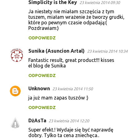
Simplicity is the Key
23 kwietnia 2014 09:30
a
Ja niestety nie miałam szczęścia z tym
r
tuszem, miałam wrażenie że tworzy grudki,
z
które po pewnym czasie odpadają:(
Pozdrawiam:)
e
ODPOWIEDZ
Sunika (Asuncion Artal)
23 kwietnia 2014 10:34
Fantastic result, great product!!! kisses
el blog de Sunika
ODPOWIEDZ
Unknown
23 kwietnia 2014 11:50
ja już mam zapas tuszów :)
ODPOWIEDZ
DżAsTa
23 kwietnia 2014 12:20
Super efekt.! Wydaje się być naprawdę
dobry. Tylko ta cena zniechęca..