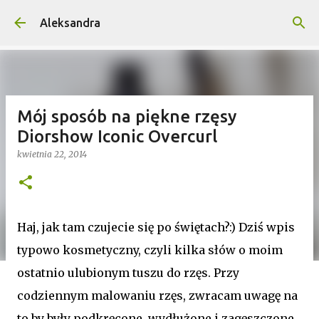
Przejdź do głównej zawartości
Aleksandra
Mój sposób na piękne rzęsy
Diorshow Iconic Overcurl
kwietnia 22, 2014
Haj, jak tam czujecie się po świętach?:) Dziś wpis
typowo kosmetyczny, czyli kilka słów o moim
ostatnio ulubionym tuszu do rzęs. Przy
codziennym malowaniu rzęs, zwracam uwagę na
to by były podkręcone, wydłużone i zagęszczone.