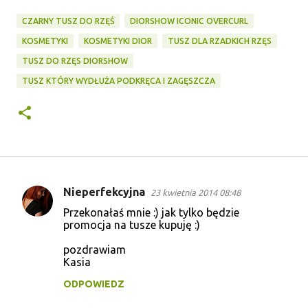
CZARNY TUSZ DO RZĘŚ
DIORSHOW ICONIC OVERCURL
KOSMETYKI
KOSMETYKI DIOR
TUSZ DLA RZADKICH RZĘS
TUSZ DO RZĘS DIORSHOW
TUSZ KTÓRY WYDŁUŻA PODKRĘCA I ZAGĘSZCZA
Nieperfekcyjna
23 kwietnia 2014 08:48
K
Przekonałaś mnie :) jak tylko będzie
o
promocja na tusze kupuję :)
m
pozdrawiam
e
Kasia
n
ODPOWIEDZ
t