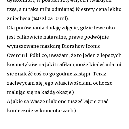
dyskomfort, w postaci sztywnych i twardych
rzęs, a tu taka miła odmiana:) Niestety cena lekko
zniechęca (140 zł za 10 ml).
Dla porównania dodaję zdjęcie, gdzie lewe oko
jest całkowicie naturalne, prawe podwójnie
wytuszowane maskarą Diorshow Iconic
Overcurl. Póki co, uważam, że to jeden z lepszych
kosmetyków na jaki trafiłam,może kiedyś uda mi
sie znaleźć coś co go godnie zastąpi. Teraz
zachwycam się jego właściwościami ochoczo
malując się na każdą okazje:)
A jakie są Wasze ulubione tusze?Dajcie znać
koniecznie w komentarzach:)