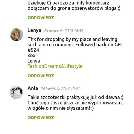
dziękuję Ci bardzo za miły komentarz i
dołączam do grona obserwatorów bloga ;)
ODPOWIEDZ
Lenya
24 kwietnia 2014 18:59
Thx for dropping by my place and leaving
such a nice comment. Followed back on GFC
#524
xox
Lenya
FashionDreams&Lifestyle
ODPOWIEDZ
Ania
26 kwietnia 2014 13:41
Takie szczoteczki praktykuję już od dawna :)
Choć tego tuszu jeszcze nie wypróbowałam,
w ogóle o nim nie słyszałam! ;)
ODPOWIEDZ