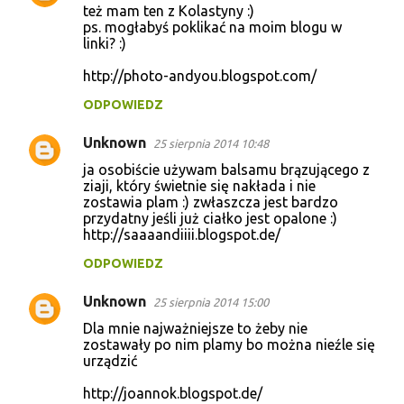
też mam ten z Kolastyny :)
ps. mogłabyś poklikać na moim blogu w
linki? :)
http://photo-andyou.blogspot.com/
ODPOWIEDZ
Unknown
25 sierpnia 2014 10:48
ja osobiście używam balsamu brązującego z
ziaji, który świetnie się nakłada i nie
zostawia plam :) zwłaszcza jest bardzo
przydatny jeśli już ciałko jest opalone :)
http://saaaandiiii.blogspot.de/
ODPOWIEDZ
Unknown
25 sierpnia 2014 15:00
Dla mnie najważniejsze to żeby nie
zostawały po nim plamy bo można nieźle się
urządzić
http://joannok.blogspot.de/