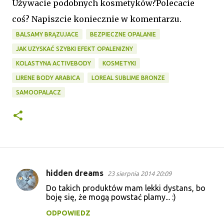
Używacie podobnych kosmetyków?Polecacie
coś? Napiszcie koniecznie w komentarzu.
BALSAMY BRĄZUJACE
BEZPIECZNE OPALANIE
JAK UZYSKAĆ SZYBKI EFEKT OPALENIZNY
KOLASTYNA ACTIVEBODY
KOSMETYKI
LIRENE BODY ARABICA
LOREAL SUBLIME BRONZE
SAMOOPALACZ
hidden dreams
23 sierpnia 2014 20:09
K
Do takich produktów mam lekki dystans, bo
o
boję się, że mogą powstać plamy... :)
m
ODPOWIEDZ
e