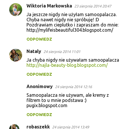
Wiktoria Markowska
n
23 sierpnia 2014 20:47
t
Ja jeszcze nigdy nie użyłam samoopalacza.
Chyba nawet nigdy nie spróbuję! :D
a
Pozdrawiam cieplutko i zapraszam do mnie:
http://mylifeisbeautiful304.blogspot.com/
r
z
ODPOWIEDZ
e
Nataly
24 sierpnia 2014 11:01
Ja chyba nigdy nie używałam samoopalacza
http://najla-beauty-blog.blogspot.com/
ODPOWIEDZ
Anonimowy
24 sierpnia 2014 12:16
Samoopalacza nie używam, ale kremy z
filtrem to u mnie podstawa :)
pugix.blogspot.com
ODPOWIEDZ
robaszekk
24 sierpnia 2014 13:49