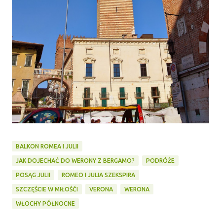
BALKON ROMEA I JULII
JAK DOJECHAĆ DO WERONY Z BERGAMO?
PODRÓŻE
POSĄG JULII
ROMEO I JULIA SZEKSPIRA
SZCZĘŚCIE W MIŁOŚĆI
VERONA
WERONA
WŁOCHY PÓŁNOCNE