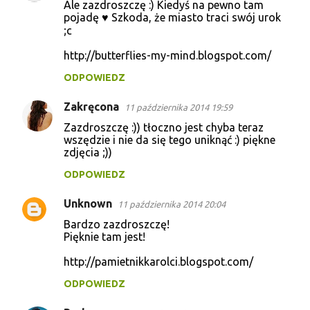
Ale zazdroszczę :) Kiedyś na pewno tam
pojadę ♥ Szkoda, że miasto traci swój urok
;c
http://butterflies-my-mind.blogspot.com/
ODPOWIEDZ
Zakręcona
11 października 2014 19:59
Zazdroszczę :)) tłoczno jest chyba teraz
wszędzie i nie da się tego uniknąć :) piękne
zdjęcia ;))
ODPOWIEDZ
Unknown
11 października 2014 20:04
Bardzo zazdroszczę!
Pięknie tam jest!
http://pamietnikkarolci.blogspot.com/
ODPOWIEDZ