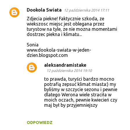
Dookola Swiata
12 października 2014 17:11
Zdjecia piekne! Faktycznie szkoda, ze
wiekszosc miejsc jest oblegana przez
turystow na tyle, ze nie mozna momentami
dostrzec piekna i klimatu...
Sonia
www.dookola-swiata-w-jeden-
dzien.blogspot.com
aleksandramistake
12 października 2014 19:10
to prawda, turyści bardzo mocno
potrafią zepsuć klimat miasta:) my
byliśmy w szczycie sezonu i pewnie
dlatego Werona wiele straciła w
moich oczach, pewnie kwiecień czy
maj był by przyjemniejszy
ODPOWIEDZ