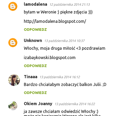
lamodalena
12 października 2014 21:13
byłam w Weronie :) piękne zdjęcia :)))
http://lamodalena.blogspot.com/
ODPOWIEDZ
Unknown
13 października 2014 10:37
Włochy, moja druga miłość <3 pozdrawiam
izabaykowski.blogspot.com
ODPOWIEDZ
Tinaaa
13 października 2014 16:12
Bardzo chciałabym zobaczyć balkon Julii. ;D
ODPOWIEDZ
Okiem Joanny
13 października 2014 16:22
ja zawsze chciałam odwiedzić Włochy :)