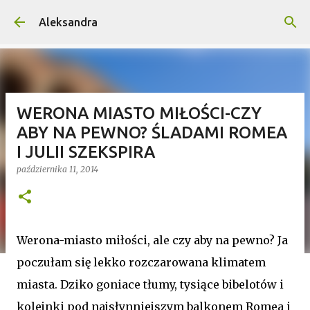
Przejdź do głównej zawartości
Aleksandra
WERONA MIASTO MIŁOŚCI-CZY
ABY NA PEWNO? ŚLADAMI ROMEA
I JULII SZEKSPIRA
października 11, 2014
Werona-miasto miłości, ale czy aby na pewno? Ja
poczułam się lekko rozczarowana klimatem
miasta. Dziko goniace tłumy, tysiące bibelotów i
kolejnki pod najsłynniejszym balkonem Romea i