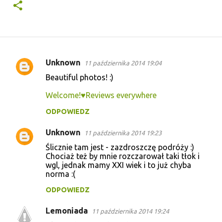
Unknown
11 października 2014 19:04
K
Beautiful photos! :)
o
Welcome!♥Reviews everywhere
m
e
ODPOWIEDZ
n
Unknown
11 października 2014 19:23
t
Ślicznie tam jest - zazdroszczę podróży :)
a
Chociaż też by mnie rozczarował taki tłok i
wgl, jednak mamy XXI wiek i to już chyba
r
norma :(
z
ODPOWIEDZ
e
Lemoniada
11 października 2014 19:24