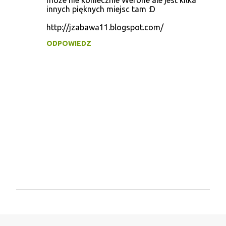
może nie koniecznie Werone ale jest kilka
innych pięknych miejsc tam :D
http://jzabawa11.blogspot.com/
ODPOWIEDZ
P
r
z