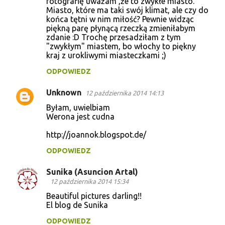
fotografię uważam ,że to zwykłe miasto.
Miasto, które ma taki swój klimat, ale czy do
końca tętni w nim miłość? Pewnie widząc
piękną parę płynącą rzeczką zmieniłabym
zdanie :D Trochę przesadziłam z tym
"zwykłym" miastem, bo włochy to piękny
kraj z urokliwymi miasteczkami ;)
ODPOWIEDZ
Unknown
12 października 2014 14:13
Byłam, uwielbiam
Werona jest cudna
http://joannok.blogspot.de/
ODPOWIEDZ
Sunika (Asuncion Artal)
12 października 2014 15:34
Beautiful pictures darling!!
El blog de Sunika
ODPOWIEDZ