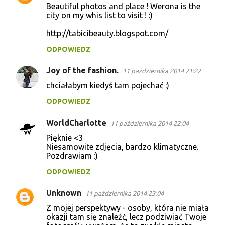
Beautiful photos and place ! Werona is the
city on my whis list to visit ! :)
http://tabicibeauty.blogspot.com/
ODPOWIEDZ
Joy of the fashion.
11 października 2014 21:22
chciałabym kiedyś tam pojechać :)
ODPOWIEDZ
WorldCharlotte
11 października 2014 22:04
Pięknie <3
Niesamowite zdjęcia, bardzo klimatyczne.
Pozdrawiam :)
ODPOWIEDZ
Unknown
11 października 2014 23:04
Z mojej perspektywy - osoby, która nie miała
okazji tam się znaleźć, lecz podziwiać Twoje