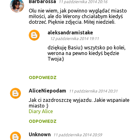
Barbarossa
11 października 2014 20:16
Olu nie wiem, jak powinno wyglądać miasto
miłości, ale do Werony chciałabym kiedyś
dotrzeć. Pięknie zdjęcia. Miłej niedzieli.
aleksandramistake
12 października 2014 19:11
dziękuję Basiu:) wszytsko po kolei,
werona na pewno kiedyś będzie
Twoja:)
ODPOWIEDZ
AliceNiepodam
11 października 2014 20:31
Jak ci zazdroszczę wyjazdu. Jakie wspaniałe
miasto :)
Diary Alice
ODPOWIEDZ
Unknown
11 października 2014 20:59