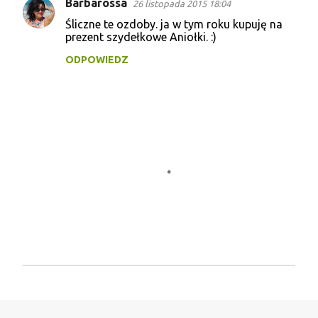
Barbarossa
26 listopada 2015 18:04
Śliczne te ozdoby. ja w tym roku kupuję na
prezent szydełkowe Aniołki. :)
ODPOWIEDZ
P
r
z