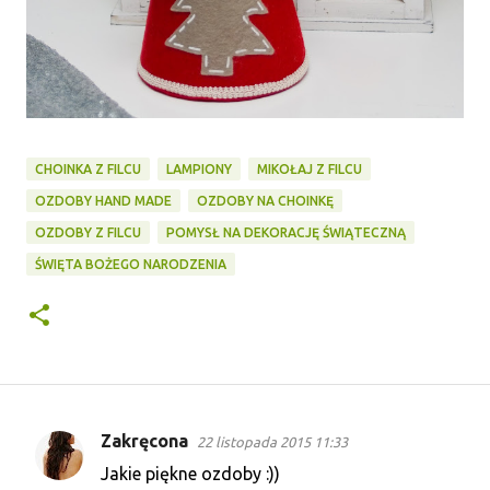
CHOINKA Z FILCU
LAMPIONY
MIKOŁAJ Z FILCU
OZDOBY HAND MADE
OZDOBY NA CHOINKĘ
OZDOBY Z FILCU
POMYSŁ NA DEKORACJĘ ŚWIĄTECZNĄ
ŚWIĘTA BOŻEGO NARODZENIA
Zakręcona
22 listopada 2015 11:33
K
Jakie piękne ozdoby :))
o