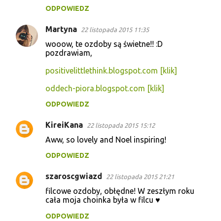
ODPOWIEDZ
m
e
Martyna
22 listopada 2015 11:35
n
wooow, te ozdoby są świetne!! :D
t
pozdrawiam,
a
positivelittlethink.blogspot.com [klik]
r
oddech-piora.blogspot.com [klik]
z
ODPOWIEDZ
e
KireiKana
22 listopada 2015 15:12
Aww, so lovely and Noel inspiring!
ODPOWIEDZ
szaroscgwiazd
22 listopada 2015 21:21
filcowe ozdoby, obłędne! W zeszłym roku
cała moja choinka była w filcu ♥
ODPOWIEDZ