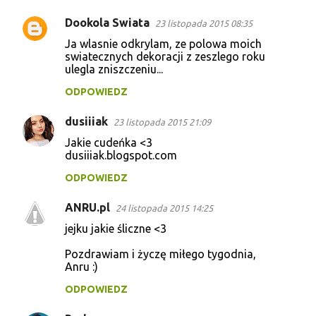
Dookola Swiata
23 listopada 2015 08:35
Ja wlasnie odkrylam, ze polowa moich
swiatecznych dekoracji z zeszlego roku
ulegla zniszczeniu...
ODPOWIEDZ
dusiiiak
23 listopada 2015 21:09
Jakie cudeńka <3
dusiiiak.blogspot.com
ODPOWIEDZ
ANRU.pl
24 listopada 2015 14:25
jejku jakie śliczne <3
Pozdrawiam i życzę miłego tygodnia,
Anru :)
ODPOWIEDZ