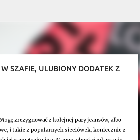
Przejdź do głównej zawartości
W SZAFIE, ULUBIONY DODATEK Z
 Mogę zrezygnować z kolejnej pary jeansów, albo
rowe, i takie z popularnych sieciówek, koniecznie z
ciej zaopatruję się w Mango, chociaż zdarza się