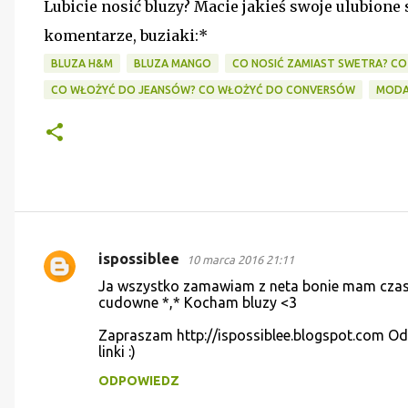
Lubicie nosić bluzy? Macie jakieś swoje ulubione
komentarze, buziaki:*
BLUZA H&M
BLUZA MANGO
CO NOSIĆ ZAMIAST SWETRA? CO
CO WŁOŻYĆ DO JEANSÓW? CO WŁOŻYĆ DO CONVERSÓW
MOD
ispossiblee
10 marca 2016 21:11
K
Ja wszystko zamawiam z neta bonie mam czasu 
o
cudowne *,* Kocham bluzy <3
m
Zapraszam http://ispossiblee.blogspot.com O
e
linki :)
n
ODPOWIEDZ
t