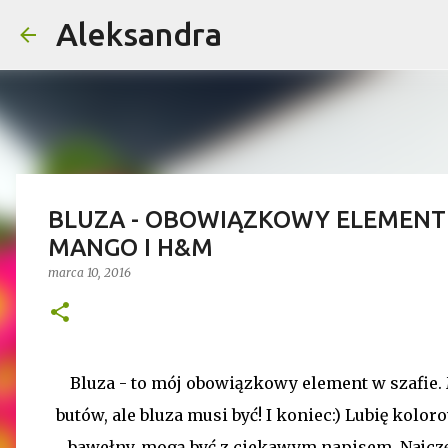
Aleksandra
BLUZA - OBOWIĄZKOWY ELEMENT 
MANGO I H&M
marca 10, 2016
Bluza - to mój obowiązkowy element w szafie.
butów, ale bluza musi być! I koniec:) Lubię kolo
bawełny, mogą być z ciekawym napisem. Najczęś