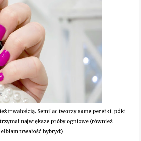
ż trwałością. Semilac tworzy same perełki, póki
wytrzymał największe próby ogniowe (również
ielbiam trwałość hybryd:)