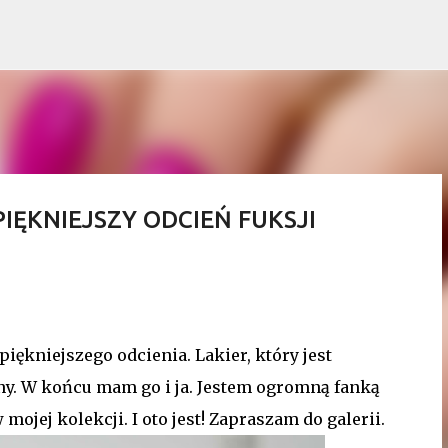
Przejdź do głównej zawartości
IĘKNIEJSZY ODCIEŃ FUKSJI
iękniejszego odcienia. Lakier, który jest
ny. W końcu mam go i ja. Jestem ogromną fanką
w mojej kolekcji. I oto jest! Zapraszam do galerii.