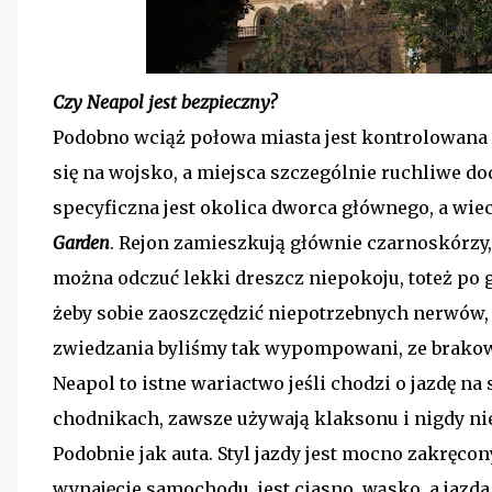
Czy Neapol jest bezpieczny?
Podobno wciąż połowa miasta jest kontrolowana 
się na wojsko, a miejsca szczególnie ruchliwe dod
specyficzna jest okolica dworca głównego, a wiec
Garden
. Rejon zamieszkują głównie czarnoskórzy,
można odczuć lekki dreszcz niepokoju, toteż po g
żeby sobie zaoszczędzić niepotrzebnych nerwów, 
zwiedzania byliśmy tak wypompowani, ze brakowa
Neapol to istne wariactwo jeśli chodzi o jazdę na 
chodnikach, zawsze używają klaksonu i nigdy nie
Podobnie jak auta. Styl jazdy jest mocno zakręco
wynajęcie samochodu, jest ciasno, wąsko, a jaz