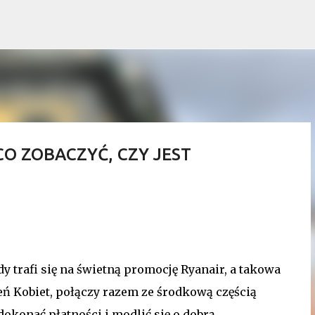
Przejdź do głównej zawartości
O ZOBACZYĆ, CZY JEST
y trafi się na świetną promocję Ryanair, a takowa
ień Kobiet, połączy razem ze środkową częścią
dokonać płatności i modlić się o dobrą