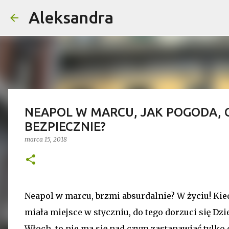
Aleksandra
NEAPOL W MARCU, JAK POGODA, C
BEZPIECZNIE?
marca 15, 2018
Neapol w marcu, brzmi absurdalnie? W życiu! Kied
miała miejsce w styczniu, do tego dorzuci się Dz
Włoch, to nie ma się nad czym zastanawiać tylko 