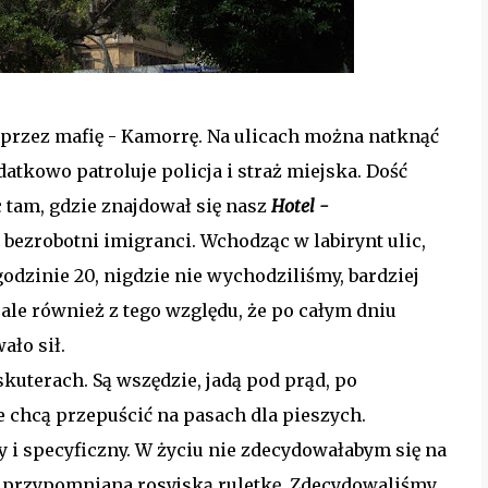
przez mafię - Kamorrę. Na ulicach można natknąć
atkowo patroluje policja i straż miejska. Dość
 tam, gdzie znajdował się nasz
Hotel -
 bezrobotni imigranci. Wchodząc w labirynt ulic,
odzinie 20, nigdzie nie wychodziliśmy, bardziej
ale również z tego względu, że po całym dniu
ło sił.
skuterach. Są wszędzie, jadą pod prąd, po
 chcą przepuścić na pasach dla pieszych.
ny i specyficzny. W życiu nie zdecydowałabym się na
da przypomniana rosyjską ruletkę. Zdecydowaliśmy