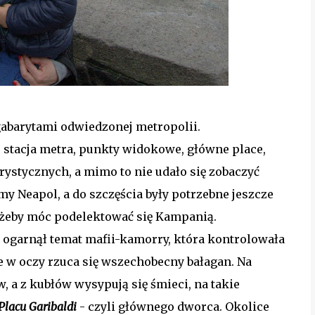
gabarytami odwiedzonej metropolii.
 stacja metra, punkty widokowe, główne place,
urystycznych, a mimo to nie udało się zobaczyć
my Neapol, a do szczęścia były potrzebne jeszcze
, żeby móc podelektować się Kampanią.
z ogarnął temat mafii-kamorry, która kontrolowała
e w oczy rzuca się wszechobecny bałagan. Na
, a z kubłów wysypują się śmieci, na takie
Placu Garibaldi
- czyli głównego dworca. Okolice