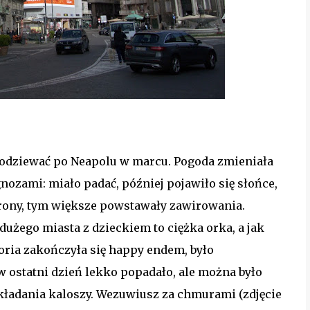
odziewać po Neapolu w marcu. Pogoda zmieniała
ozami: miało padać, później pojawiło się słońce,
trony, tym większe powstawały zawirowania.
dużego miasta z dzieckiem to ciężka orka, a jak
toria zakończyła się happy endem, było
w ostatni dzień lekko popadało, ale można było
kładania kaloszy. Wezuwiusz za chmurami (zdjęcie