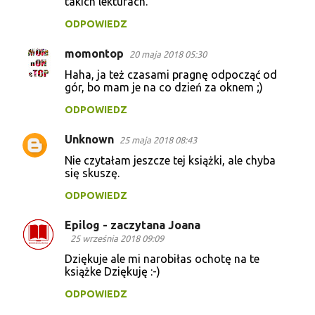
takich lekturach.
ODPOWIEDZ
momontop
20 maja 2018 05:30
Haha, ja też czasami pragnę odpocząć od
gór, bo mam je na co dzień za oknem ;)
ODPOWIEDZ
Unknown
25 maja 2018 08:43
Nie czytałam jeszcze tej książki, ale chyba
się skuszę.
ODPOWIEDZ
Epilog - zaczytana Joana
25 września 2018 09:09
Dziękuje ale mi narobiłas ochotę na te
książke Dziękuję :-)
ODPOWIEDZ