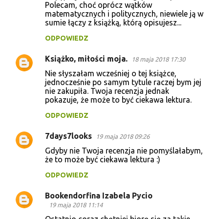
Polecam, choć oprócz wątków
matematycznych i politycznych, niewiele ją w
sumie łączy z książką, którą opisujesz...
ODPOWIEDZ
Książko, miłości moja.
18 maja 2018 17:30
Nie słyszałam wcześniej o tej książce,
jednocześnie po samym tytule raczej bym jej
nie zakupiła. Twoja recenzja jednak
pokazuje, że może to być ciekawa lektura.
ODPOWIEDZ
7days7looks
19 maja 2018 09:26
Gdyby nie Twoja recenzja nie pomyślałabym,
że to może być ciekawa lektura :)
ODPOWIEDZ
Bookendorfina Izabela Pycio
19 maja 2018 11:14
Ostatnio coraz chętniej biorę się za takie