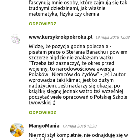
fascynują mnie osoby, które zajmują się tak
trudnymi dziedzinami, jak właśnie
matematyka, fizyka czy chemia.
ODPOWIEDZ
www.kursykrokpokroku.pl
19 maja 2018 12:08
Widzę, że pozycja godna polecania -
pisałam prace o Stefania Banachu i powiem
szczerze nigdzie nie znalazłam wątku
"Trzeba też zaznaczyć, że okres przed
wojenny, to narodowościowa awersja
Polaków i Niemców do Żydów" - jeśli autor
wprowadza taki klimat, jest to dużym
nadużyciem. Jeśli nadarzy się okazja, po
książkę sięgnę jednak watro też wcześniej
poczytać wiele opracowań o Polskiej Szkole
Lwowskiej ;)
ODPOWIEDZ
MangoMania
19 maja 2018 12:38
Nie mój styl kompletnie, nie odnajduję się w