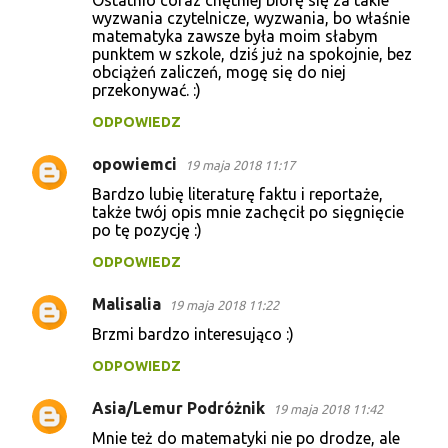
wyzwania czytelnicze, wyzwania, bo właśnie
matematyka zawsze była moim słabym
punktem w szkole, dziś już na spokojnie, bez
obciążeń zaliczeń, mogę się do niej
przekonywać. :)
ODPOWIEDZ
opowiemci
19 maja 2018 11:17
Bardzo lubię literaturę faktu i reportaże,
także twój opis mnie zachęcił po sięgnięcie
po tę pozycję :)
ODPOWIEDZ
Malisalia
19 maja 2018 11:22
Brzmi bardzo interesująco :)
ODPOWIEDZ
Asia/Lemur Podróżnik
19 maja 2018 11:42
Mnie też do matematyki nie po drodze, ale