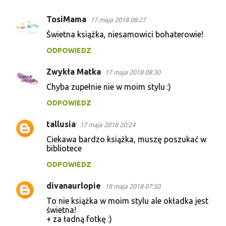
TosiMama
17 maja 2018 08:27
K
Świetna książka, niesamowici bohaterowie!
o
ODPOWIEDZ
m
e
Zwykła Matka
17 maja 2018 08:30
n
Chyba zupełnie nie w moim stylu :)
t
ODPOWIEDZ
a
r
tallusia
17 maja 2018 20:24
z
Ciekawa bardzo książka, muszę poszukać w
bibliotece
e
ODPOWIEDZ
divanaurlopie
18 maja 2018 07:50
To nie książka w moim stylu ale okładka jest
świetna!
+ za ładną fotkę :)