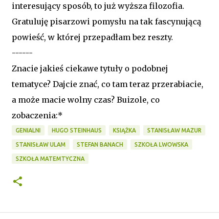
interesujący sposób, to już wyższa filozofia.
Gratuluję pisarzowi pomysłu na tak fascynującą
powieść, w której przepadłam bez reszty.
------
Znacie jakieś ciekawe tytuły o podobnej
tematyce? Dajcie znać, co tam teraz przerabiacie,
a może macie wolny czas? Buizole, co
zobaczenia:*
GENIALNI
HUGO STEINHAUS
KSIĄŻKA
STANISŁAW MAZUR
STANISŁAW ULAM
STEFAN BANACH
SZKOŁA LWOWSKA
SZKOŁA MATEMTYCZNA