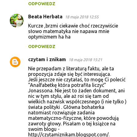
ODPOWIEDZ
Beata Herbata
18 maja 2018 12:55
Kurcze ,brzmi ciekawie choć rzeczywiście
słowo matematyka nie napawa mnie
optymizmem ha ha
ODPOWIEDZ
czytam i znikam
18 maja 2018 15:21
Nie przepadam z literaturą faktu, ale ta
propozycja zdaje się być interesująca.
Jeśli jeszcze nie czytałaś, to mogę Ci polecić
"Analfabetkę która potrafiła liczyć"
Jonassona. Nie jest to żaden dokument, ani
nic w tym stylu, ale aż roi się tam od
wielkich nazwisk współczesnego (i nie tylko )
świata polityki . Główna bohaterka
natomiast rozwiązuje zadania
matematyczno-fizyczne, które powodują
zawroty głowy. Pisałam o tej książce na
swoim blogu -
http://czytamiznikam.blogspot.com/.