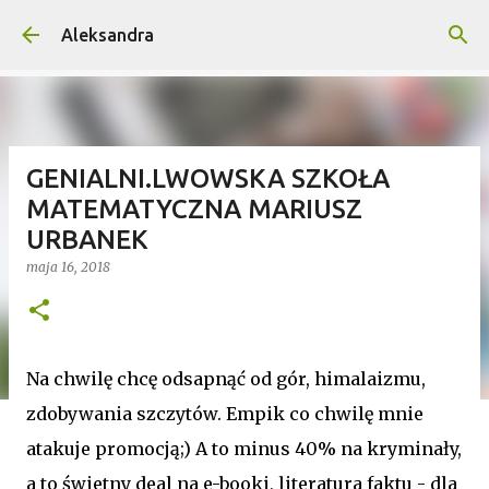
Przejdź do głównej zawartości
Aleksandra
GENIALNI.LWOWSKA SZKOŁA
MATEMATYCZNA MARIUSZ
URBANEK
maja 16, 2018
Na chwilę chcę odsapnąć od gór, himalaizmu,
zdobywania szczytów. Empik co chwilę mnie
atakuje promocją;) A to minus 40% na kryminały,
a to świetny deal na e-booki, literatura faktu - dla