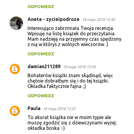
ODPOWIEDZ
Aneta - zycieipodroze
18 maja 2018 12:40
Interesująco zabrzmiała Twoja recenzja.
Wpisuję na listę książek do przeczytania.
Mam nadzieję na przyjemny czas spędzony
z nią w któryś z wolnych wieczorów. :)
ODPOWIEDZ
damian211289
18 maja 2018 12:45
Bohaterów książki znam skądinąd, więc
chętnie dobrałbym się i do tej książki.
Okładka faktycznie fajna. ;)
ODPOWIEDZ
Paula
18 maja 2018 12:47
To akurat książka nie w moim typie ale
muszę zgodzić się z dziewczynami wyżej:
okładka boska :-)