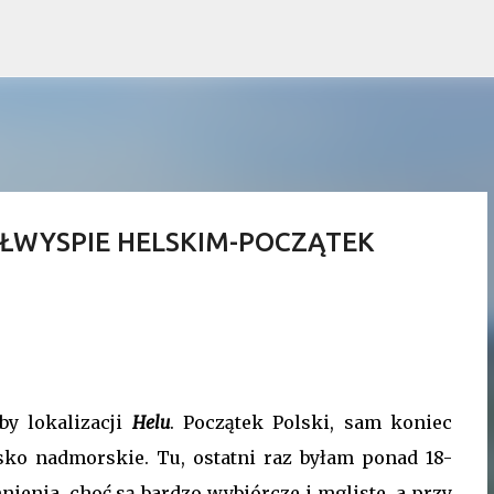
Przejdź do głównej zawartości
ÓŁWYSPIE HELSKIM-POCZĄTEK
by lokalizacji
Helu
. Początek Polski, sam koniec
isko nadmorskie. Tu, ostatni raz byłam ponad 18-
ienia, choć są bardzo wybiórcze i mgliste, a przy