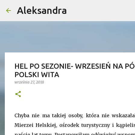
Aleksandra
HEL PO SEZONIE- WRZESIEŃ NA P
POLSKI WITA
września 27, 2018
Chyba nie ma takiej osoby, która nie wskazała
Mierzei Helskiej, ośrodek turystyczny i kąpiel
naście lat temu. Postanowiłam odświeżyć wspomn