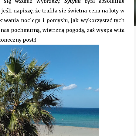
h się wzdłuż wybrzeży.
Sycylia
była absolutnie
śli napiszę, że trafiła sie świetna cena na loty w
ukiwania noclegu i pomysłu, jak wykorzystać tych
a nas pochmurną, wietrzną pogodą, zaś wyspa wita
oneczny post:)