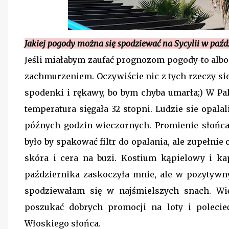
Jakiej pogody można się spodziewać na Sycylii w paźd
Jeś
li miałabym zaufać prognozom pogody-to albo 
zachmurzeniem. Oczywiście nic z tych rzeczy si
spodenki i rękawy, bo bym chyba umarła;) W Pa
temperatura sięgała 32 stopni. Ludzie sie opala
późnych godzin wieczornych. Promienie słońc
było by spakować filtr do opalania, ale zupełni
skóra i cera na buzi. Kostium kąpielowy i k
października zaskoczyła mnie, ale w pozytywn
spodziewałam się w najśmielszych snach. Wi
poszukać dobrych promocji na loty i poleci
Włoskiego słońca.