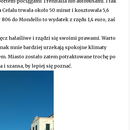
rtem-pociągami Trenitalia lub autobusami. I tak
 Cefalu trwała około 50 minut i kosztowała 5,6
806 do Mondello to wydatek z rzędu 1,4 euro, zaś
ęcz hałaśliwe i rządzi się swoimi prawami. Warto
ednak mnie bardziej urzekają spokojne klimaty
m. Miasto zostało zatem potraktowane trochę po
i szansa, by lepiej się poznać.