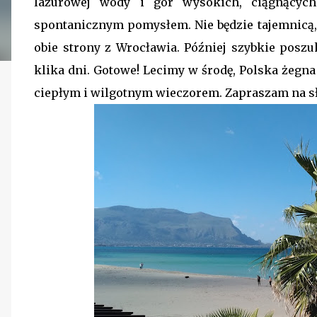
lazurowej wody i gór wysokich, ciągnącyc
spontanicznym pomysłem. Nie będzie tajemnicą, je
obie strony z Wrocławia. Później szybkie posz
klika dni. Gotowe! Lecimy w środę, Polska żegn
ciepłym i wilgotnym wieczorem. Zapraszam na sł