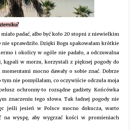
zierniku?
miało padać, albo być koło 20 stopni z niewielkim
e nie sprawdziło. Dzięki Bogu spakowałam krótkie
lermo i okolicy w ogóle nie padało, a odczuwalna
li, kąpali w morzu, korzystali z pięknej pogody do
a momentami mocno dawały o sobie znać. Dobrze
e o tym nie pomyślałam, co oczywiście odczuła moja
apelusz ochronny-to rozsądne gadżety. Końcówka
ym znaczeniu tego słowa. Tak ładnej pogody nie
ęc jeśli jesień w Polsce mocno dokucza, warto
eć na wyspę, aby wygrzać kości w promieniach