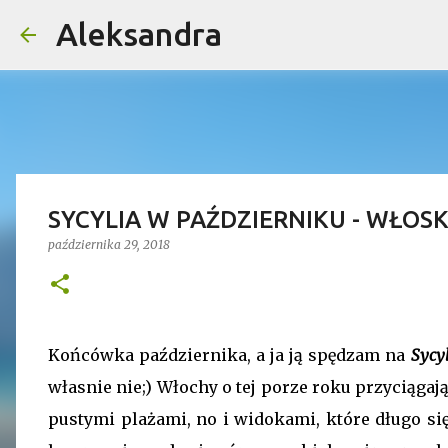
Aleksandra
SYCYLIA W PAŹDZIERNIKU - WŁO
października 29, 2018
Końcówka października, a ja ją spędzam na
Sycyl
własnie nie;) Włochy o tej porze roku przyciąga
pustymi plażami, no i widokami, które długo się