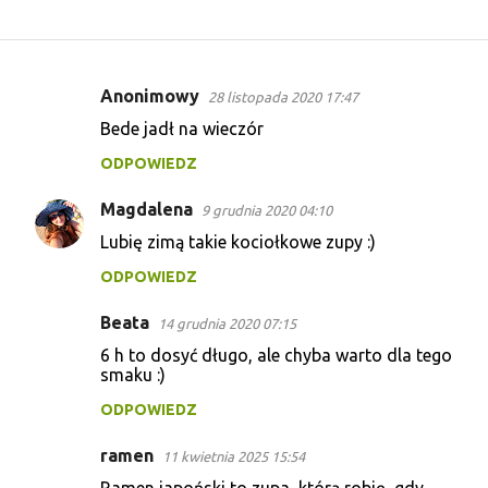
Anonimowy
28 listopada 2020 17:47
K
Bede jadł na wieczór
o
ODPOWIEDZ
m
e
Magdalena
9 grudnia 2020 04:10
n
Lubię zimą takie kociołkowe zupy :)
t
ODPOWIEDZ
a
r
Beata
14 grudnia 2020 07:15
z
6 h to dosyć długo, ale chyba warto dla tego
smaku :)
e
ODPOWIEDZ
ramen
11 kwietnia 2025 15:54