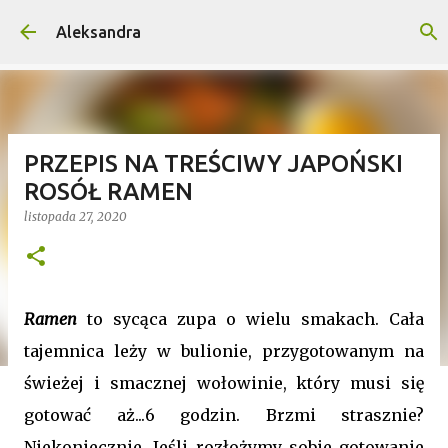
Przejdź do głównej zawartości
Aleksandra
PRZEPIS NA TREŚCIWY JAPOŃSKI
ROSÓŁ RAMEN
listopada 27, 2020
Ramen
to sycąca zupa o wielu smakach. Cała
tajemnica leży w bulionie, przygotowanym na
świeżej i smacznej wołowinie, który musi się
gotować aż...6 godzin. Brzmi strasznie?
Niekoniecznie. Jeśli rozłożymy sobie gotowanie