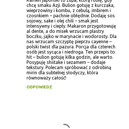
Ramen japoński to zupa, którą robię, gdy
chcę smaku Azji. Bulion gotuję z kurczaka,
wieprzowiny i kombu, z cebulą, imbirem i
czosnkiem – pachnie obłędnie. Dodaję sos
sojowy, sake i olej chili – smak jest
intensywny i ciepły. Makaron przygotowuję
al dente, a do misek wrzucam plastry
boczku, jajko w marynacie i wodorosty. Dla
nas wrzucam szczyptę pieprzu cayenne –
polski twist dla pazura. Porcja dla czterech
osób jest sycąca i niedroga. Ten przepis to
hit – bulion gotuję kilka godzin, ale warto.
Posypuję shiitake i sezamem – dodaje
tekstury. Polecam spróbować z odrobiną
mirin dla subtelnej słodyczy, która
równoważy całość!
ODPOWIEDZ