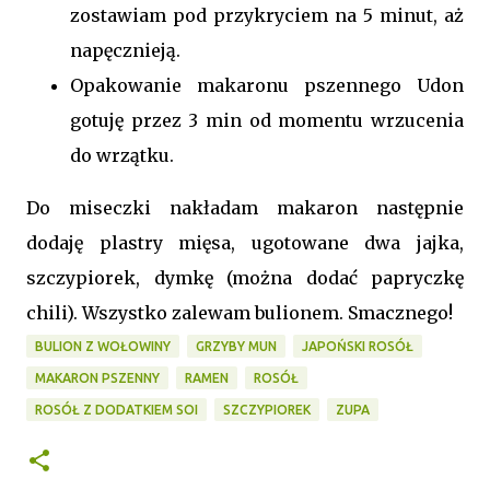
zostawiam pod przykryciem na 5 minut, aż
napęcznieją.
Opakowanie makaronu pszennego Udon
gotuję przez 3 min od momentu wrzucenia
do wrzątku.
Do miseczki nakładam makaron następnie
dodaję plastry mięsa, ugotowane dwa jajka,
szczypiorek, dymkę (można dodać papryczkę
chili). Wszystko zalewam bulionem. Smacznego!
BULION Z WOŁOWINY
GRZYBY MUN
JAPOŃSKI ROSÓŁ
MAKARON PSZENNY
RAMEN
ROSÓŁ
ROSÓŁ Z DODATKIEM SOI
SZCZYPIOREK
ZUPA