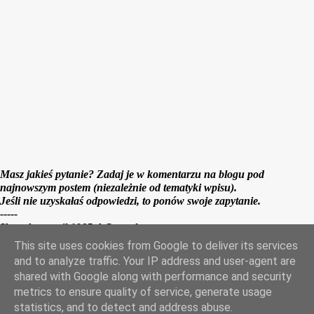
z
Masz jakieś pytanie? Zadaj je w komentarzu na blogu pod
najnowszym postem (niezależnie od tematyki wpisu).
Jeśli nie uzyskałaś odpowiedzi, to ponów swoje zapytanie.
-----
Kontakt e-mail 1985ab@wp.pl
This site uses cookies from Google to deliver its services
and to analyze traffic. Your IP address and user-agent are
Obsługiwane przez usługę Blogger
shared with Google along with performance and security
metrics to ensure quality of service, generate usage
statistics, and to detect and address abuse.