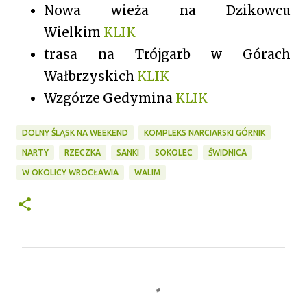
Nowa wieża na Dzikowcu
Wielkim
KLIK
trasa na Trójgarb w Górach
Wałbrzyskich
KLIK
Wzgórze Gedymina
KLIK
DOLNY ŚLĄSK NA WEEKEND
KOMPLEKS NARCIARSKI GÓRNIK
NARTY
RZECZKA
SANKI
SOKOLEC
ŚWIDNICA
W OKOLICY WROCŁAWIA
WALIM
K
o