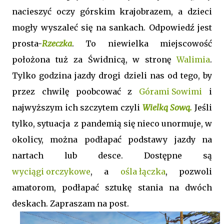
nacieszyć oczy górskim krajobrazem, a dzieci
mogły wyszaleć się na sankach. Odpowiedź jest
prosta-
Rzeczka
. To niewielka miejscowość
położona tuż za Świdnicą, w stronę
Walimia
.
Tylko godzina jazdy drogi dzieli nas od tego, by
przez chwilę poobcować z
Górami Sowimi
i
najwyższym ich szczytem czyli
Wielką Sową.
Jeśli
tylko, sytuacja z pandemią się nieco unormuje, w
okolicy, można podłapać podstawy jazdy na
nartach lub desce. Dostępne są
wyciągi orczykowe
, a
ośla łączka
, pozwoli
amatorom, podłapać sztukę stania na dwóch
deskach. Zapraszam na post.