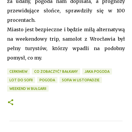
za udany, pogoda nam dopisała, a prognozy
przewidujące słońce, sprawdziły się w 100
procentach.
Miasto jest bezpieczne i będzie miłą alternatywą
na weekendowy trip, samolot z Wrocławia był
pełny turystów, którzy wpadli na podobny
pomysł, co my.
CERKIWEW
CO ZOBACZYĆ? BAŁKANY
JAKA POGODA
LOT DO SOFII
POGODA
SOFIA W LISTOPADZIE
WEEKEND W BUŁGARII
K