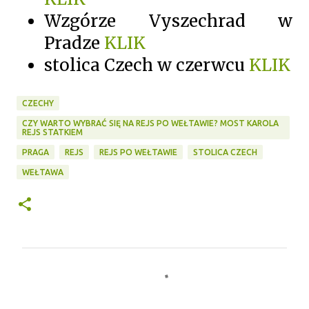
Wzgórze Vyszechrad w
Pradze
KLIK
stolica Czech w czerwcu
KLIK
CZECHY
CZY WARTO WYBRAĆ SIĘ NA REJS PO WEŁTAWIE? MOST KAROLA
REJS STATKIEM
PRAGA
REJS
REJS PO WEŁTAWIE
STOLICA CZECH
WEŁTAWA
K
o
m