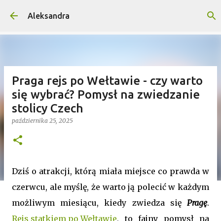
Przejdź do głównej zawartości
Aleksandra
Praga rejs po Wełtawie - czy warto
się wybrać? Pomysł na zwiedzanie
stolicy Czech
października 25, 2025
Dziś o atrakcji, którą miała miejsce co prawda w
czerwcu, ale myślę, że warto ją polecić w każdym
możliwym miesiącu, kiedy zwiedza się
Pragę
.
Rejs statkiem po Wełtawie
, to fajny pomysł na