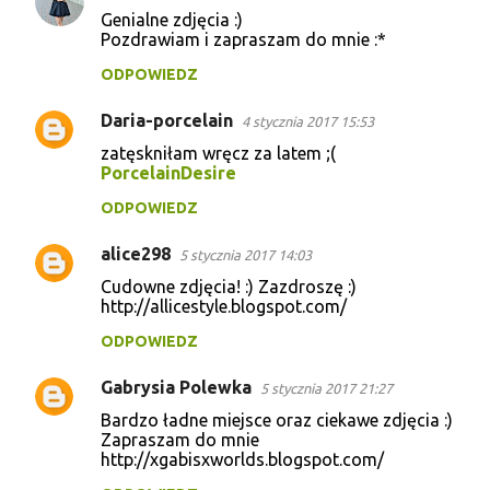
Genialne zdjęcia :)
Pozdrawiam i zapraszam do mnie :*
ODPOWIEDZ
Daria-porcelain
4 stycznia 2017 15:53
zatęskniłam wręcz za latem ;(
PorcelainDesire
ODPOWIEDZ
alice298
5 stycznia 2017 14:03
Cudowne zdjęcia! :) Zazdroszę :)
http://allicestyle.blogspot.com/
ODPOWIEDZ
Gabrysia Polewka
5 stycznia 2017 21:27
Bardzo ładne miejsce oraz ciekawe zdjęcia :)
Zapraszam do mnie
http://xgabisxworlds.blogspot.com/