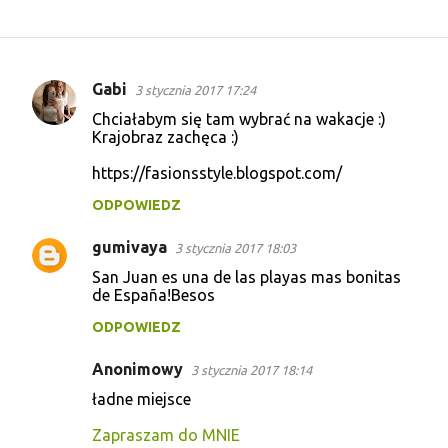
Gabi
3 stycznia 2017 17:24
K
Chciałabym się tam wybrać na wakacje :)
o
Krajobraz zachęca :)
m
https://fasionsstyle.blogspot.com/
e
ODPOWIEDZ
n
t
gumivaya
3 stycznia 2017 18:03
a
San Juan es una de las playas mas bonitas
de España!Besos
r
z
ODPOWIEDZ
e
Anonimowy
3 stycznia 2017 18:14
ładne miejsce
Zapraszam do MNIE