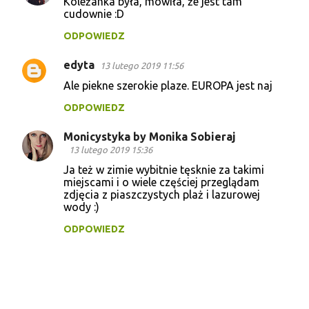
Koleżanka była, mówiła, że jest tam
cudownie :D
ODPOWIEDZ
edyta
13 lutego 2019 11:56
Ale piekne szerokie plaze. EUROPA jest naj
ODPOWIEDZ
Monicystyka by Monika Sobieraj
13 lutego 2019 15:36
Ja też w zimie wybitnie tęsknie za takimi
miejscami i o wiele częściej przeglądam
zdjęcia z piaszczystych plaż i lazurowej
wody :)
ODPOWIEDZ