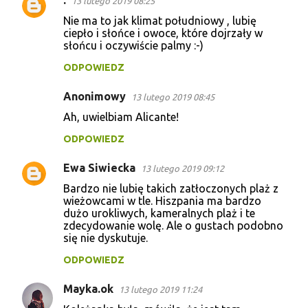
.
13 lutego 2019 08:25
Nie ma to jak klimat południowy , lubię
ciepło i słońce i owoce, które dojrzały w
słońcu i oczywiście palmy :-)
ODPOWIEDZ
Anonimowy
13 lutego 2019 08:45
Ah, uwielbiam Alicante!
ODPOWIEDZ
Ewa Siwiecka
13 lutego 2019 09:12
Bardzo nie lubię takich zatłoczonych plaż z
wieżowcami w tle. Hiszpania ma bardzo
dużo urokliwych, kameralnych plaż i te
zdecydowanie wolę. Ale o gustach podobno
się nie dyskutuje.
ODPOWIEDZ
Mayka.ok
13 lutego 2019 11:24