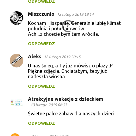
ODPOWIEDZ
Miszczunio
12 lutego 2019 19:14
Kocham Hiszpanię. Generalnie lubię klimat
południa i południowców .
Ach....z chcecie bym tam wróciła.
ODPOWIEDZ
Aleks
12 lutego 2019 20:15
U nas śnieg, a Ty już mówisz o plaży :P
Piękne zdjęcia. Chciałabym, żeby już
nadeszła wiosna.
ODPOWIEDZ
Atrakcyjne wakacje z dzieckiem
13 lutego 2019 06:53
Świetne palce zabaw dla naszych dzieci
ODPOWIEDZ