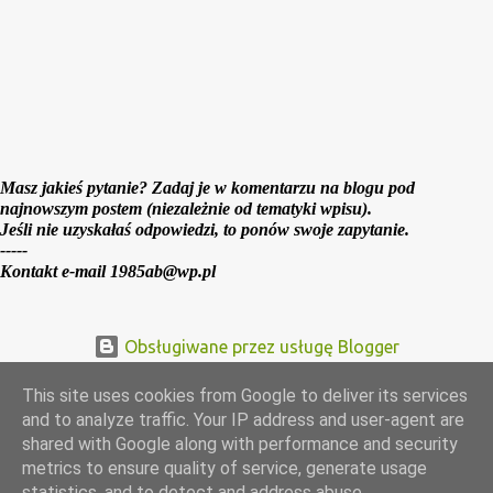
Masz jakieś pytanie? Zadaj je w komentarzu na blogu pod
najnowszym postem (niezależnie od tematyki wpisu).
Jeśli nie uzyskałaś odpowiedzi, to ponów swoje zapytanie.
-----
Kontakt e-mail 1985ab@wp.pl
Obsługiwane przez usługę Blogger
This site uses cookies from Google to deliver its services
and to analyze traffic. Your IP address and user-agent are
shared with Google along with performance and security
metrics to ensure quality of service, generate usage
statistics, and to detect and address abuse.