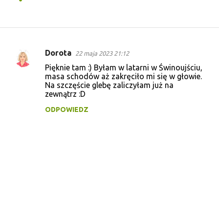
Dorota
22 maja 2023 21:12
K
Pięknie tam :) Byłam w latarni w Świnoujściu,
o
masa schodów aż zakręciło mi się w głowie.
Na szczęście glebę zaliczyłam już na
m
zewnątrz :D
e
ODPOWIEDZ
n
t
a
r
z
e