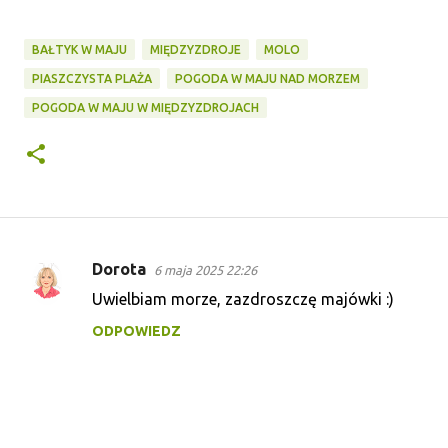
BAŁTYK W MAJU
MIĘDZYZDROJE
MOLO
PIASZCZYSTA PLAŻA
POGODA W MAJU NAD MORZEM
POGODA W MAJU W MIĘDZYZDROJACH
Dorota
6 maja 2025 22:26
K
Uwielbiam morze, zazdroszczę majówki :)
o
ODPOWIEDZ
m
e
n
t