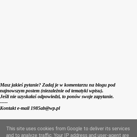
a
r
z
Masz jakieś pytanie? Zadaj je w komentarzu na blogu pod
najnowszym postem (niezależnie od tematyki wpisu).
Jeśli nie uzyskałaś odpowiedzi, to ponów swoje zapytanie.
-----
Kontakt e-mail 1985ab@wp.pl
This site uses cookies from Google to deliver its services
Obsługiwane przez usługę Blogger
and to analyze traffic. Your IP address and user-agent are