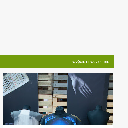
Przejdź do głównej zawartości
WYŚWIETL WSZYSTKIE
PODRÓŻE
WROCLOVE DESING 2013
WROCŁAW MIASTO SPOTKAŃ
+
WYSTAWA HALA STULECIA