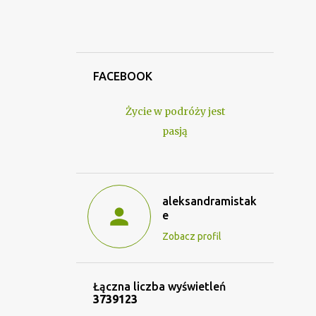
FACEBOOK
Życie w podróży jest
pasją
aleksandramistak
e
Zobacz profil
Łączna liczba wyświetleń
3
7
3
9
1
2
3