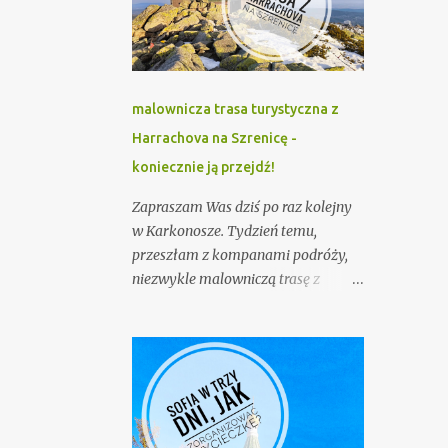
malownicza trasa turystyczna z
Harrachova na Szrenicę -
koniecznie ją przejdź!
Zapraszam Was dziś po raz kolejny
w Karkonosze. Tydzień temu,
przeszłam z kompanami podróży,
niezwykle malowniczą trasę z
Harrachova na Szrenicę , którą
gorąco polecam. Szlak liczy sobie
prawie 16 kilometrów. W marcu,
trafiła się wybitnie słoneczna
pogoda, która odsłoniła niezwykle
porywającą panoramę Karkonoszy.
Należy jednak pamiętać, że na trasie