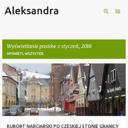
Aleksandra
Przejdź do głównej zawartości
Wyświetlanie postów z styczeń, 2018
WYŚWIETL WSZYSTKIE
P
o
s
t
y
KURORT NARCIARSKI PO CZESKIEJ STONIE GRANICY