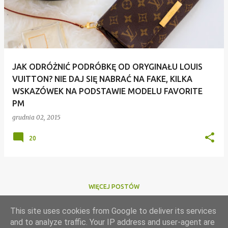
JAK ODRÓŻNIĆ PODRÓBKĘ OD ORYGINAŁU LOUIS
VUITTON? NIE DAJ SIĘ NABRAĆ NA FAKE, KILKA
WSKAZÓWEK NA PODSTAWIE MODELU FAVORITE
PM
grudnia 02, 2015
20
WIĘCEJ POSTÓW
Masz jakieś pytanie? Zadaj je w komentarzu na blogu pod
This site uses cookies from Google to deliver its services
najnowszym postem (niezależnie od tematyki wpisu).
and to analyze traffic. Your IP address and user-agent are
Jeśli nie uzyskałaś odpowiedzi, to ponów swoje zapytanie.