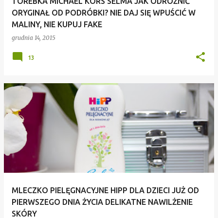
TOREBKA MICHAEL KORS SELMA JAK ODRÓŻNIĆ
ORYGINAŁ OD PODRÓBKI? NIE DAJ SIĘ WPUŚCIĆ W
MALINY, NIE KUPUJ FAKE
grudnia 14, 2015
13
MLECZKO PIELĘGNACYJNE HIPP DLA DZIECI JUŻ OD
PIERWSZEGO DNIA ŻYCIA DELIKATNE NAWILŻENIE
SKÓRY