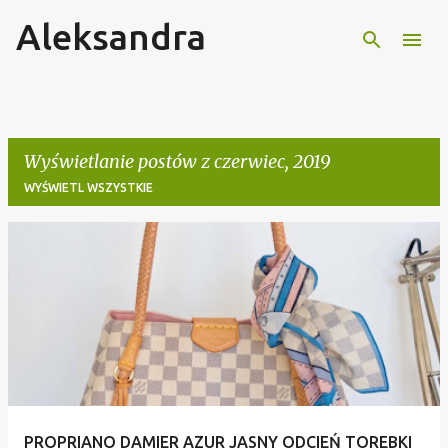
Aleksandra
Przejdź do głównej zawartości
Wyświetlanie postów z czerwiec, 2019
WYŚWIETL WSZYSTKIE
P
o
s
t
y
PROPRIANO DAMIER AZUR JASNY ODCIEŃ TOREBKI