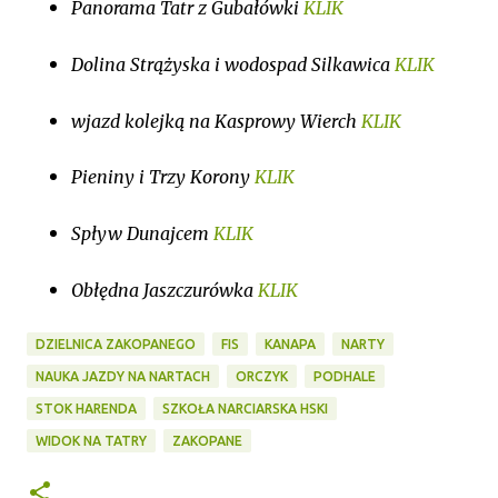
Panorama Tatr z Gubałówki
KLIK
Dolina Strążyska i wodospad Silkawica
KLIK
wjazd kolejką na Kasprowy Wierch
KLIK
Pieniny i Trzy Korony
KLIK
Spływ Dunajcem
KLIK
Obłędna Jaszczurówka
KLIK
DZIELNICA ZAKOPANEGO
FIS
KANAPA
NARTY
NAUKA JAZDY NA NARTACH
ORCZYK
PODHALE
STOK HARENDA
SZKOŁA NARCIARSKA HSKI
WIDOK NA TATRY
ZAKOPANE