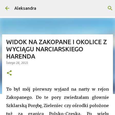
Przejdź do głównej zawartości
Aleksandra
WIDOK NA ZAKOPANE I OKOLICE Z
WYCIĄGU NARCIARSKIEGO
HARENDA
lutego 28, 2021
To był mój pierwszy wyjazd na narty w rejon
Zakopanego. Do te pory zwiedzałam głownie
Szklarską Porębę, Zieleniec czy ośrodki położone
tuż za granicą Polsko-Czeską. Po wielu