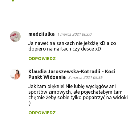
madziiulka
1 marca 2021 00:00
K
Ja nawet na sankach nie jeżdżę xD a co
o
dopiero na nartach czy desce xD
m
ODPOWIEDZ
e
Klaudia Jaroszewska-Kotradii - Koci
n
Punkt Widzenia
3 marca 2021 09:56
t
Jak tam pięknie! Nie lubię wyciągów ani
a
sportów zimowych, ale pojechałabym tam
chętnie żeby sobie tylko popatrzyć na widoki
r
:)
z
ODPOWIEDZ
e