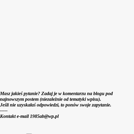
n
t
a
r
z
Masz jakieś pytanie? Zadaj je w komentarzu na blogu pod
najnowszym postem (niezależnie od tematyki wpisu).
Jeśli nie uzyskałaś odpowiedzi, to ponów swoje zapytanie.
-----
Kontakt e-mail 1985ab@wp.pl