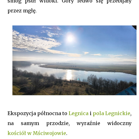
smog psuł widoki. Góry ledwo się przebijały
przez mgłę.
Ekspozycja północna to
Legnica
i
pola Legnickie
,
na samym przodzie, wyraźnie widoczny
kościół w Mściwojowie
.