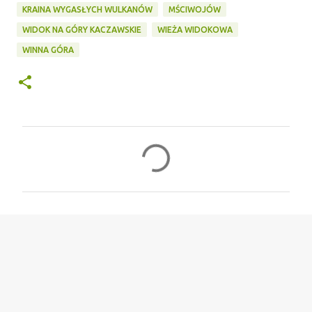
KRAINA WYGASŁYCH WULKANÓW
MŚCIWOJÓW
WIDOK NA GÓRY KACZAWSKIE
WIEŻA WIDOKOWA
WINNA GÓRA
K
o
m
e
n
t
a
r
z